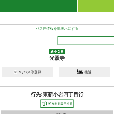
バス停情報を非表示にする
新小２９
光照寺
Myバス停登録
接近
行先:東新小岩四丁目行