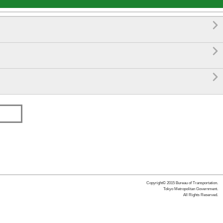



Copyright© 2015 Bureau of Transportation.
Tokyo Metropolitan Government.
All Rights Reserved.