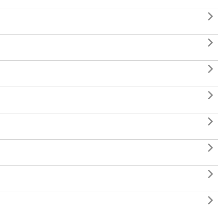







