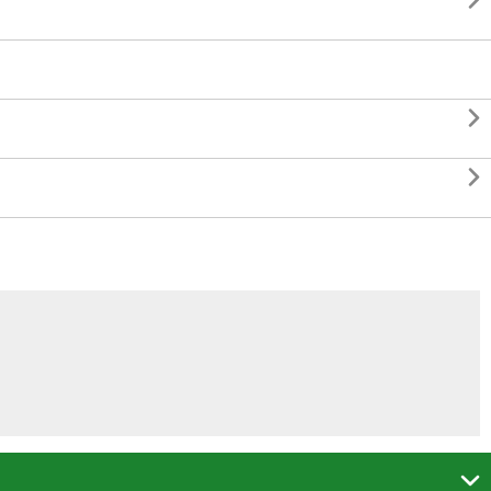



