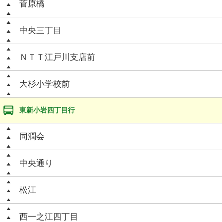
菅原橋
中央三丁目
ＮＴＴ江戸川支店前
大杉小学校前
東新小岩四丁目行
同潤会
中央通り
松江
西一之江四丁目