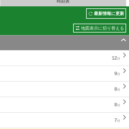
時刻表
最新情報に更新
地図表示に切り替える


12
分

9
分

8
分

8
分

7
分