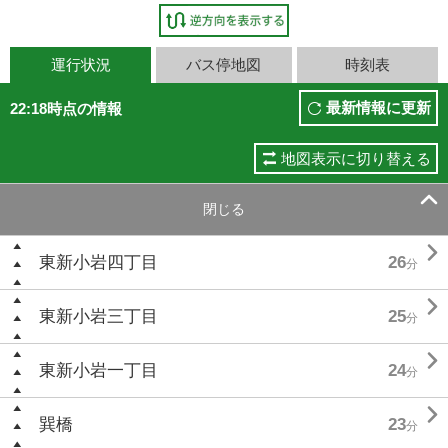
運行状況
バス停地図
時刻表
最新情報に更新
22:18時点の情報
地図表示に切り替える

閉じる

東新小岩四丁目
26
分

東新小岩三丁目
25
分

東新小岩一丁目
24
分

巽橋
23
分