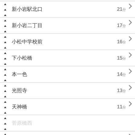

新小岩駅北口
21
分

新小岩二丁目
17
分

小松中学校前
16
分

下小松橋
15
分

本一色
14
分

光照寺
13
分

天神橋
11
分
菅原橋西