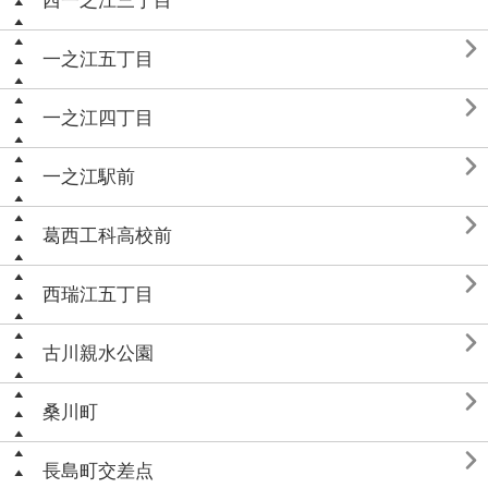
西一之江三丁目

一之江五丁目

一之江四丁目

一之江駅前

葛西工科高校前

西瑞江五丁目

古川親水公園

桑川町

長島町交差点