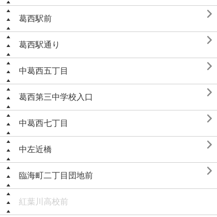

葛西駅前

葛西駅通り

中葛西五丁目

葛西第三中学校入口

中葛西七丁目

中左近橋

臨海町二丁目団地前
紅葉川高校前