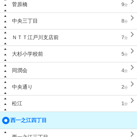

菅原橋
9
分

中央三丁目
8
分

ＮＴＴ江戸川支店前
7
分

大杉小学校前
5
分

同潤会
4
分

中央通り
2
分

松江
1
分
西一之江四丁目
