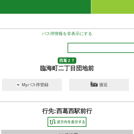
バス停情報を非表示にする
西葛２７
臨海町二丁目団地前
Myバス停登録
接近
行先:西葛西駅前行