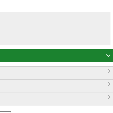



