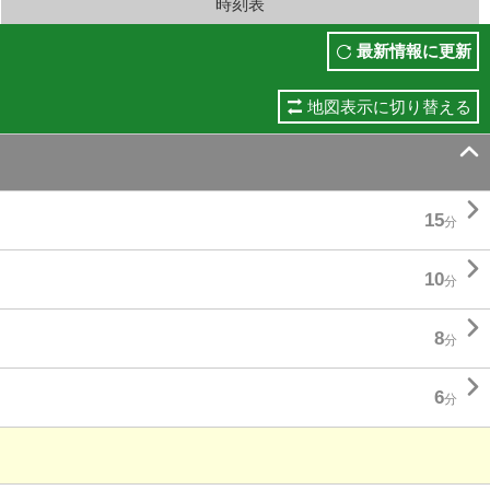
時刻表
最新情報に更新
地図表示に切り替える


15
分

10
分

8
分

6
分