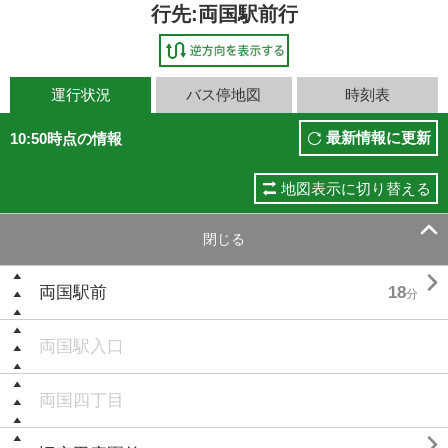
行先:両国駅前行
運行状況
バス停地図
時刻表
最新情報に更新
10:50時点の情報
地図表示に切り替える

閉じる

両国駅前
18
分
両国駅入口
両国四丁目
