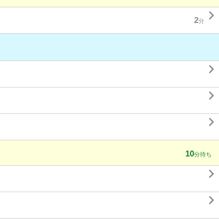

2
分



10
分待ち

