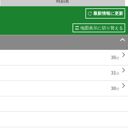
時刻表
最新情報に更新
地図表示に切り替える


35
分

31
分

30
分