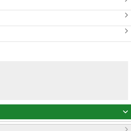



