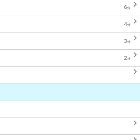

6
分

4
分

3
分

2
分

