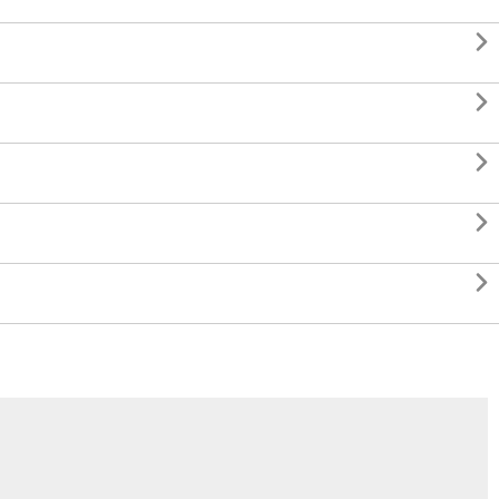




