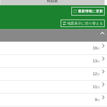
時刻表
最新情報に更新
地図表示に切り替える


19
分

13
分

12
分

11
分

9
分