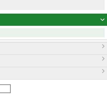



