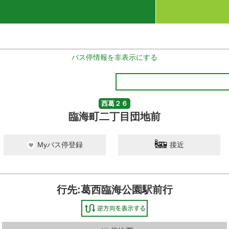
バス停情報を非表示にする
西葛２６
臨海町二丁目団地前
Myバス停登録
接近
行先:葛西臨海公園駅前行