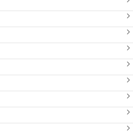








