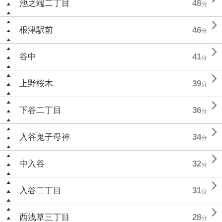
池之端二丁目
48
分

根津駅前
46
分

谷中
41
分

上野桜木
39
分

下谷二丁目
36
分

入谷鬼子母神
34
分

中入谷
32
分

入谷二丁目
31
分

西浅草三丁目
28
分