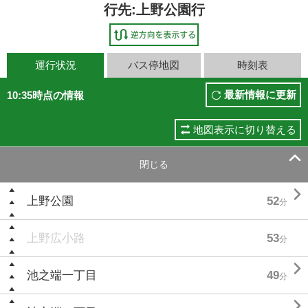
行先:上野公園行
運行状況
バス停地図
時刻表
最新情報に更新
10:35時点の情報
地図表示に切り替える

閉じる

上野公園
52
分
上野広小路
53
分

池之端一丁目
49
分
