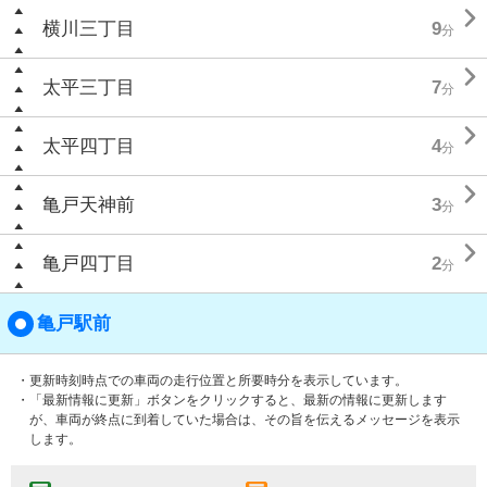

横川三丁目
9
分

太平三丁目
7
分

太平四丁目
4
分

亀戸天神前
3
分

亀戸四丁目
2
分
亀戸駅前
・更新時刻時点での車両の走行位置と所要時分を表示しています。
・「最新情報に更新」ボタンをクリックすると、最新の情報に更新します
が、車両が終点に到着していた場合は、その旨を伝えるメッセージを表示
します。