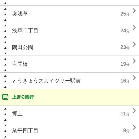

奥浅草
25
分

浅草二丁目
24
分

隅田公園
23
分

言問橋
19
分

とうきょうスカイツリー駅前
16
分
上野公園行

押上
11
分

業平四丁目
9
分