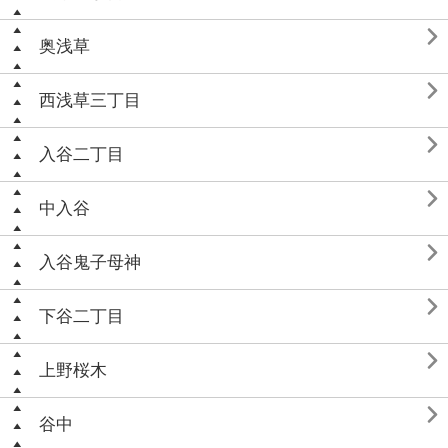

奥浅草

西浅草三丁目

入谷二丁目

中入谷

入谷鬼子母神

下谷二丁目

上野桜木

谷中