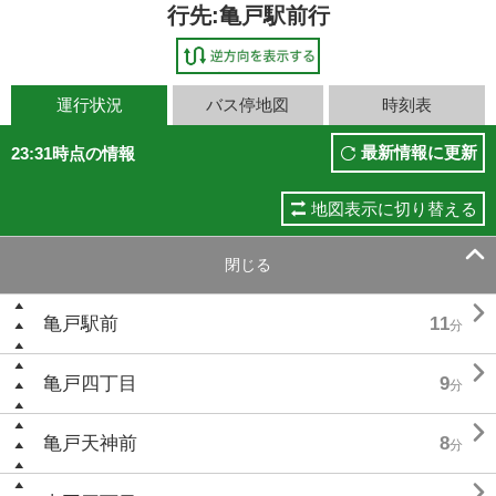
行先:亀戸駅前行
運行状況
バス停地図
時刻表
最新情報に更新
23:31時点の情報
地図表示に切り替える

閉じる

亀戸駅前
11
分

亀戸四丁目
9
分

亀戸天神前
8
分
