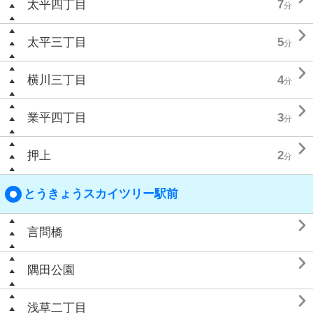
太平四丁目
7
分

太平三丁目
5
分

横川三丁目
4
分

業平四丁目
3
分

押上
2
分
とうきょうスカイツリー駅前

言問橋

隅田公園

浅草二丁目