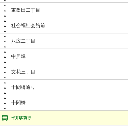
東墨田二丁目
社会福祉会館前
八広二丁目
中居堀
文花三丁目
十間橋通り
十間橋
平井駅前行