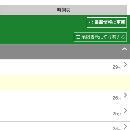
時刻表
最新情報に更新
地図表示に切り替える


29
分

26
分

25
分

24
分