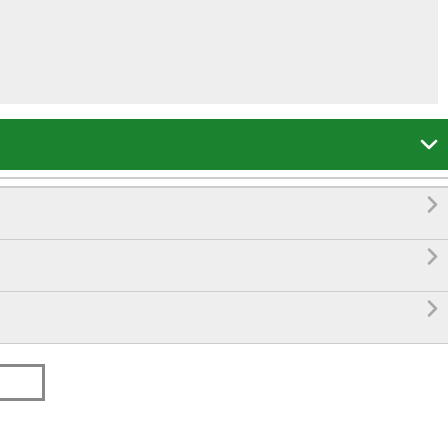



