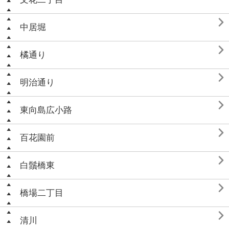

中居堀

橘通り

明治通り

東向島広小路

百花園前

白鬚橋東

橋場二丁目

清川