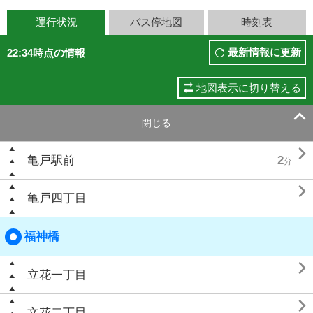
運行状況
バス停地図
時刻表
最新情報に更新
22:34時点の情報
地図表示に切り替える

閉じる

亀戸駅前
2
分

亀戸四丁目
福神橋

立花一丁目

文花二丁目