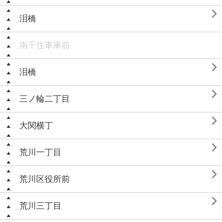

泪橋
南千住車庫前

泪橋

三ノ輪二丁目

大関横丁

荒川一丁目

荒川区役所前

荒川三丁目