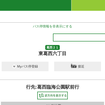
バス停情報を非表示にする
葛西２１
東葛西六丁目
Myバス停登録
接近
行先:葛西臨海公園駅前行