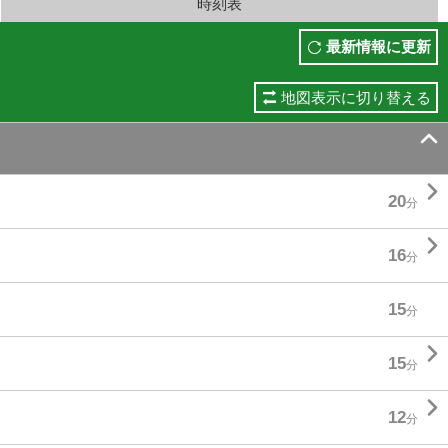
時刻表
最新情報に更新
地図表示に切り替える


20
分

16
分
15
分

15
分

12
分