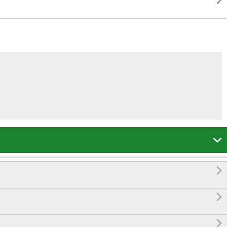




