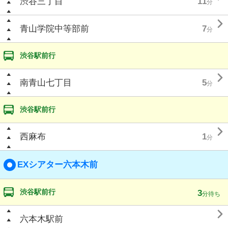
渋谷三丁目
11
分

青山学院中等部前
7
分
渋谷駅前行

南青山七丁目
5
分
渋谷駅前行

西麻布
1
分
EXシアター六本木前
渋谷駅前行
3
分待ち

六本木駅前