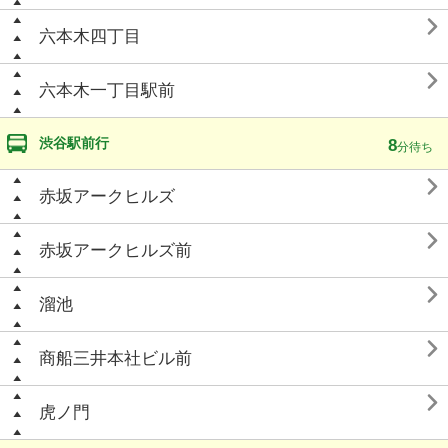

六本木四丁目

六本木一丁目駅前
渋谷駅前行
8
分待ち

赤坂アークヒルズ

赤坂アークヒルズ前

溜池

商船三井本社ビル前

虎ノ門