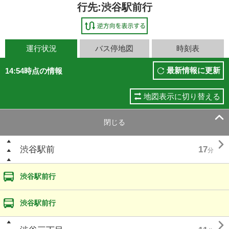
行先:渋谷駅前行
運行状況
バス停地図
時刻表
最新情報に更新
14:54時点の情報
地図表示に切り替える

閉じる

渋谷駅前
17
分
渋谷駅前行
渋谷駅前行
