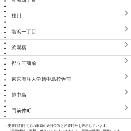
豊洲四丁目

枝川

塩浜一丁目

浜園橋

都立三商前

東京海洋大学越中島校舎前

越中島

門前仲町
・更新時刻時点での車両の走行位置と所要時分を表示しています。