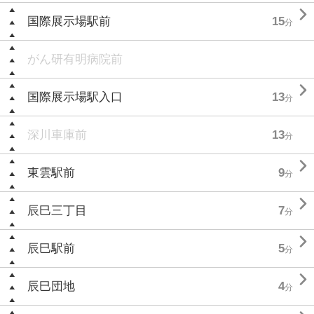

国際展示場駅前
15
分
がん研有明病院前

国際展示場駅入口
13
分
深川車庫前
13
分

東雲駅前
9
分

辰巳三丁目
7
分

辰巳駅前
5
分

辰巳団地
4
分