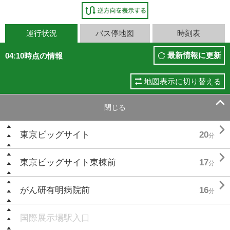
運行状況
バス停地図
時刻表
最新情報に更新
04:10時点の情報
地図表示に切り替える

閉じる

東京ビッグサイト
20
分

東京ビッグサイト東棟前
17
分

がん研有明病院前
16
分
国際展示場駅入口