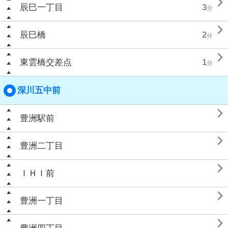

辰巳一丁目
3
分

辰巳橋
2
分

東雲橋交差点
1
分
深川五中前

豊洲駅前

豊洲二丁目

ＩＨＩ前

豊洲一丁目
