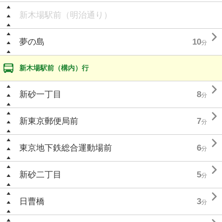
新木場駅前（明治通り）

夢の島
10
分
新木場駅前（構内）行

新砂一丁目
8
分

新東京郵便局前
7
分

東京地下鉄総合運動場前
6
分

新砂二丁目
5
分

日曹橋
3
分