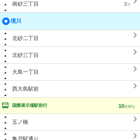

南砂三丁目
2
分
境川

北砂二丁目

北砂三丁目

大島一丁目

西大島駅前
国際展示場駅前行
10
分待ち

五ノ橋

亀戸駅通り