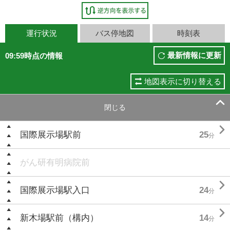
運行状況
バス停地図
時刻表
最新情報に更新
09:59時点の情報
地図表示に切り替える

閉じる

国際展示場駅前
25
分
がん研有明病院前

国際展示場駅入口
24
分

新木場駅前（構内）
14
分