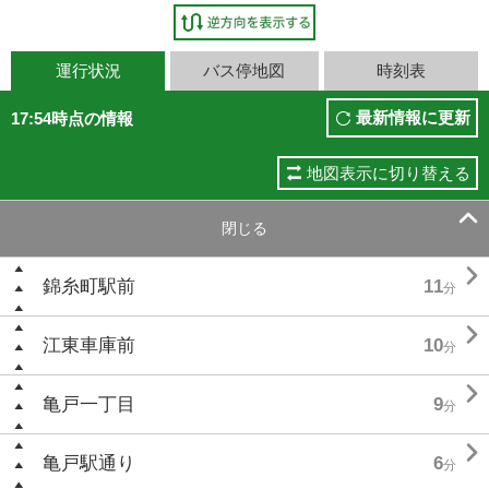
運行状況
バス停地図
時刻表
最新情報に更新
17:54時点の情報
地図表示に切り替える

閉じる

錦糸町駅前
11
分

江東車庫前
10
分

亀戸一丁目
9
分

亀戸駅通り
6
分