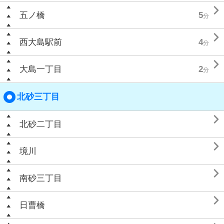

五ノ橋
5
分

西大島駅前
4
分

大島一丁目
2
分
北砂三丁目

北砂二丁目

境川

南砂三丁目

日曹橋