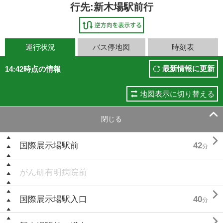
行先:新木場駅前行
運行状況
バス停地図
時刻表
最新情報に更新
14:42時点の情報
地図表示に切り替える

閉じる

国際展示場駅前
42
分
がん研有明病院前

国際展示場駅入口
40
分
