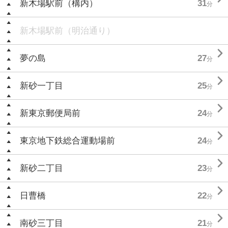
新木場駅前（構内）
31
分
新木場駅前（明治通り）

夢の島
27
分

新砂一丁目
25
分

新東京郵便局前
24
分

東京地下鉄総合運動場前
24
分

新砂二丁目
23
分

日曹橋
22
分

南砂三丁目
21
分