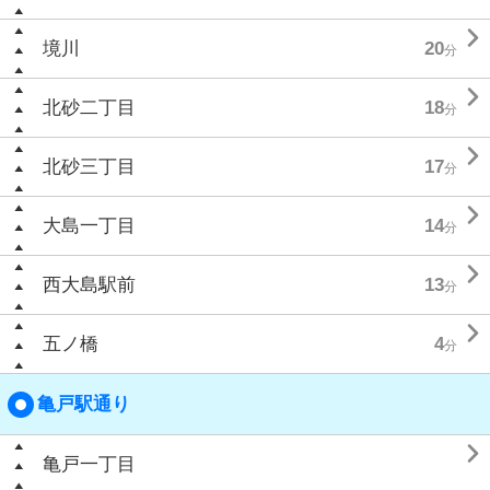

境川
20
分

北砂二丁目
18
分

北砂三丁目
17
分

大島一丁目
14
分

西大島駅前
13
分

五ノ橋
4
分
亀戸駅通り

亀戸一丁目