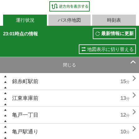
運行状況
バス停地図
時刻表
最新情報に更新
23:01時点の情報
地図表示に切り替える

閉じる

錦糸町駅前
15
分

江東車庫前
13
分

亀戸一丁目
12
分

亀戸駅通り
10
分