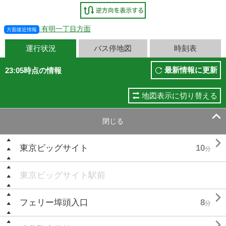
有明一丁目方面
方面接近情報
運行状況
バス停地図
時刻表
最新情報に更新
23:05時点の情報
地図表示に切り替える

閉じる

東京ビッグサイト
10
分
東京ビッグサイト駅前

フェリー埠頭入口
8
分
