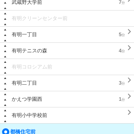
武蔵野大学前
7
分
有明クリーンセンター前

有明一丁目
5
分

有明テニスの森
4
分
有明コロシアム前

有明二丁目
3
分

かえつ学園西
1
分

有明小中学校前
都橋住宅前