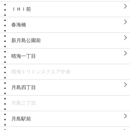

ＩＨＩ前

春海橋

新月島公園前

晴海一丁目
晴海トリトンスクエア中央

月島四丁目
月島三丁目

月島駅前