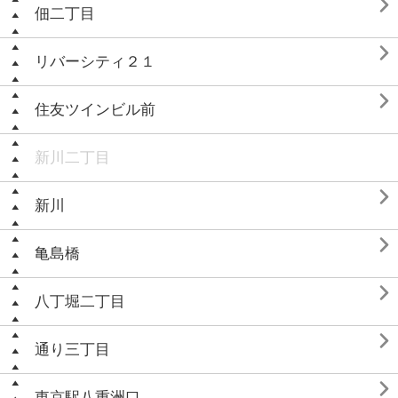

佃二丁目

リバーシティ２１

住友ツインビル前
新川二丁目

新川

亀島橋

八丁堀二丁目

通り三丁目

東京駅八重洲口