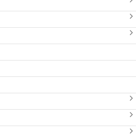





