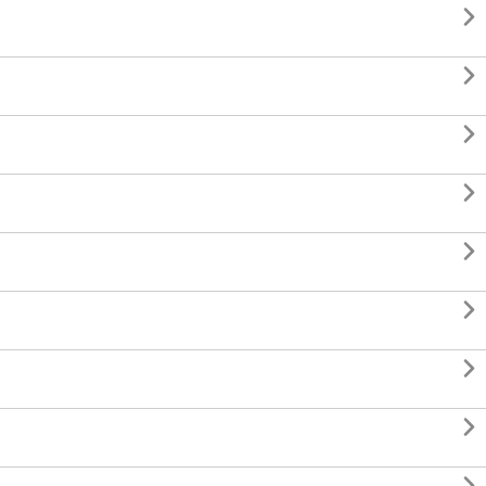







