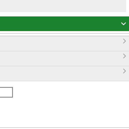



