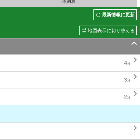
時刻表
最新情報に更新
地図表示に切り替える


4
分

3
分

2
分
