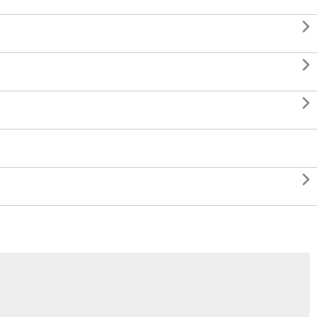



