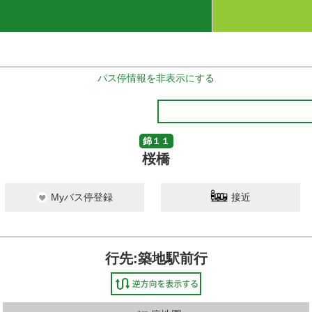
バス停情報を非表示にする
錦１１
桜橋
Myバス停登録
接近
行先:築地駅前行