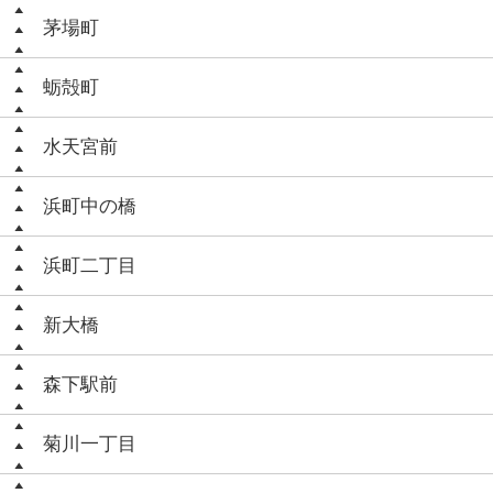
茅場町
蛎殻町
水天宮前
浜町中の橋
浜町二丁目
新大橋
森下駅前
菊川一丁目