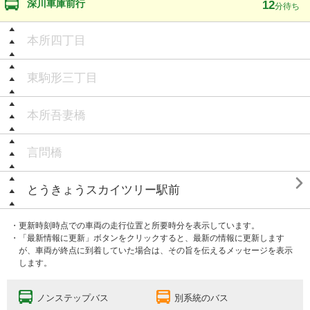
深川車庫前行
12
分待ち
本所四丁目
東駒形三丁目
本所吾妻橋
言問橋

とうきょうスカイツリー駅前
・更新時刻時点での車両の走行位置と所要時分を表示しています。
・「最新情報に更新」ボタンをクリックすると、最新の情報に更新します
が、車両が終点に到着していた場合は、その旨を伝えるメッセージを表示
します。
ノンステップバス
別系統のバス