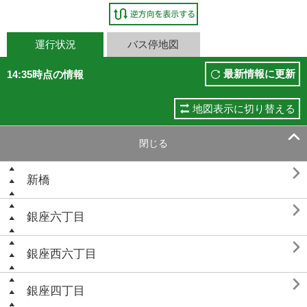
運行状況
バス停地図
最新情報に更新
14:35時点の情報
地図表示に切り替える

閉じる

新橋

銀座六丁目

銀座西六丁目

銀座四丁目