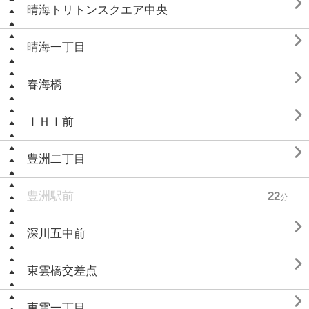

晴海トリトンスクエア中央

晴海一丁目

春海橋

ＩＨＩ前

豊洲二丁目
豊洲駅前
22
分

深川五中前

東雲橋交差点

東雲一丁目