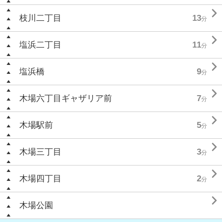

枝川二丁目
13
分

塩浜二丁目
11
分

塩浜橋
9
分

木場六丁目ギャザリア前
7
分

木場駅前
5
分

木場三丁目
3
分

木場四丁目
2
分

木場公園