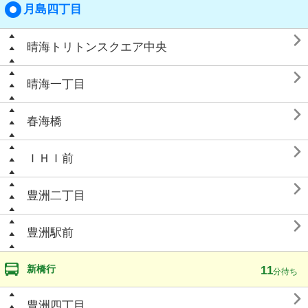
月島四丁目

晴海トリトンスクエア中央

晴海一丁目

春海橋

ＩＨＩ前

豊洲二丁目

豊洲駅前
新橋行
11
分待ち

豊洲四丁目