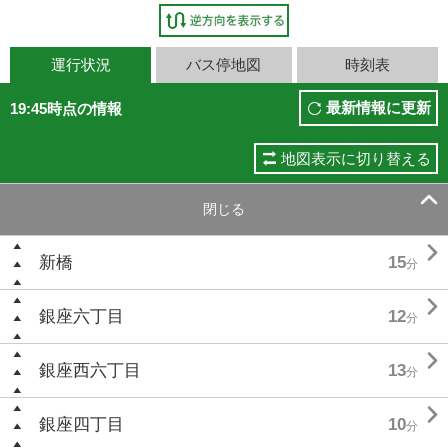
運行状況
バス停地図
時刻表
最新情報に更新
19:45時点の情報
地図表示に切り替える

閉じる

新橋
15
分

銀座六丁目
12
分

銀座西六丁目
13
分

銀座四丁目
10
分