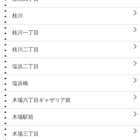

枝川

枝川一丁目

枝川二丁目

塩浜二丁目

塩浜橋

木場六丁目ギャザリア前

木場駅前

木場三丁目