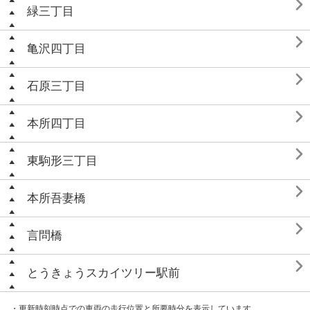

緑三丁目

亀沢四丁目

石原三丁目

本所四丁目

東駒形三丁目

本所吾妻橋

言問橋

とうきょうスカイツリー駅前
・更新時刻時点での車両の走行位置と所要時分を表示しています。