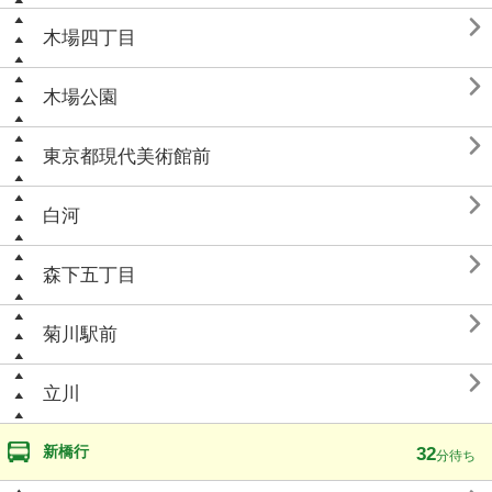

木場四丁目

木場公園

東京都現代美術館前

白河

森下五丁目

菊川駅前

立川
新橋行
32
分待ち