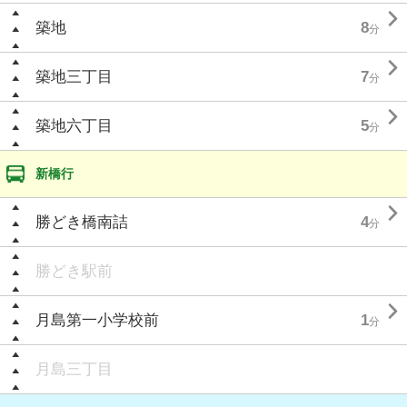

築地
8
分

築地三丁目
7
分

築地六丁目
5
分
新橋行

勝どき橋南詰
4
分
勝どき駅前

月島第一小学校前
1
分
月島三丁目