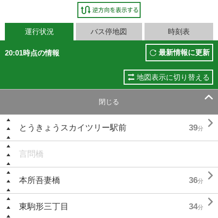
運行状況
バス停地図
時刻表
最新情報に更新
20:01時点の情報
地図表示に切り替える

閉じる

とうきょうスカイツリー駅前
39
分
言問橋

本所吾妻橋
36
分

東駒形三丁目
34
分