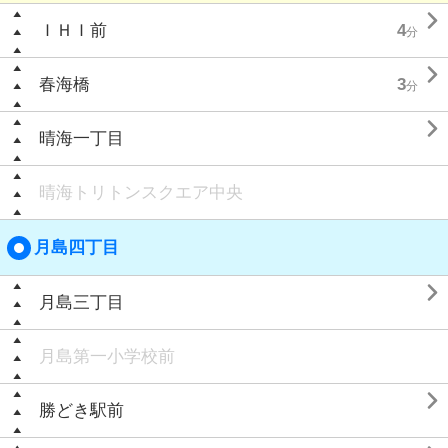

ＩＨＩ前
4
分

春海橋
3
分

晴海一丁目
晴海トリトンスクエア中央
月島四丁目

月島三丁目
月島第一小学校前

勝どき駅前