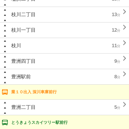

枝川二丁目
13
分

枝川一丁目
12
分

枝川
11
分

豊洲四丁目
9
分

豊洲駅前
8
分
業１０出入 深川車庫前行

豊洲二丁目
5
分
とうきょうスカイツリー駅前行