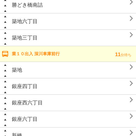

勝どき橋南詰

築地六丁目

築地三丁目
業１０出入 深川車庫前行
11
分待ち

築地

銀座四丁目

銀座西六丁目

銀座六丁目

新橋