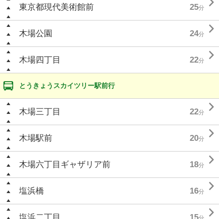

東京都現代美術館前
25
分

木場公園
24
分

木場四丁目
22
分
とうきょうスカイツリー駅前行

木場三丁目
22
分

木場駅前
20
分

木場六丁目ギャザリア前
18
分

塩浜橋
16
分

塩浜二丁目
15
分