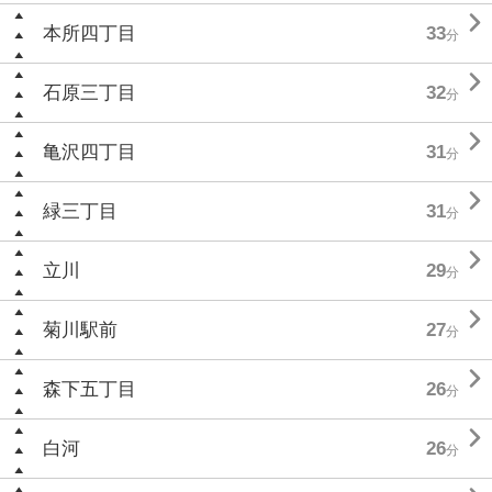

本所四丁目
33
分

石原三丁目
32
分

亀沢四丁目
31
分

緑三丁目
31
分

立川
29
分

菊川駅前
27
分

森下五丁目
26
分

白河
26
分