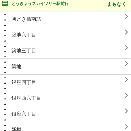
とうきょうスカイツリー駅前行
まもなく

勝どき橋南詰

築地六丁目

築地三丁目

築地

銀座四丁目

銀座西六丁目

銀座六丁目

新橋