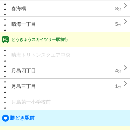

春海橋
8
分

晴海一丁目
5
分
とうきょうスカイツリー駅前行
晴海トリトンスクエア中央

月島四丁目
4
分

月島三丁目
1
分
月島第一小学校前
勝どき駅前