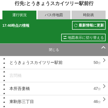
行先:とうきょうスカイツリー駅前行
運行状況
バス停地図
時刻表
最新情報に更新
17:46時点の情報
地図表示に切り替える

閉じる

とうきょうスカイツリー駅前
50
分
言問橋

本所吾妻橋
47
分

東駒形三丁目
46
分