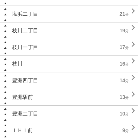

塩浜二丁目
21
分

枝川二丁目
19
分

枝川一丁目
17
分

枝川
16
分

豊洲四丁目
14
分

豊洲駅前
13
分

豊洲二丁目
10
分

ＩＨＩ前
9
分