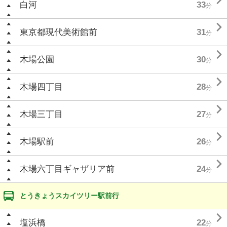

白河
33
分

東京都現代美術館前
31
分

木場公園
30
分

木場四丁目
28
分

木場三丁目
27
分

木場駅前
26
分

木場六丁目ギャザリア前
24
分
とうきょうスカイツリー駅前行

塩浜橋
22
分