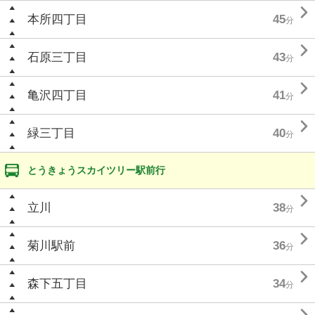

本所四丁目
45
分

石原三丁目
43
分

亀沢四丁目
41
分

緑三丁目
40
分
とうきょうスカイツリー駅前行

立川
38
分

菊川駅前
36
分

森下五丁目
34
分