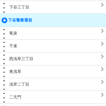

下谷三丁目
下谷警察署前

竜泉

千束

西浅草三丁目

奥浅草

浅草二丁目

二天門