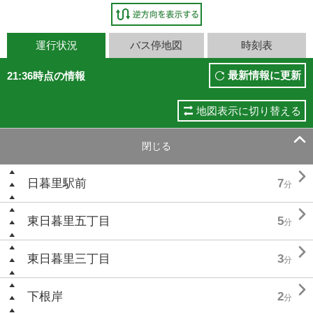
運行状況
バス停地図
時刻表
最新情報に更新
21:36時点の情報
地図表示に切り替える

閉じる

日暮里駅前
7
分

東日暮里五丁目
5
分

東日暮里三丁目
3
分

下根岸
2
分