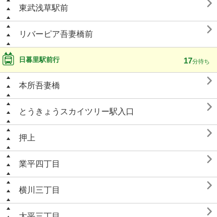

東武浅草駅前

リバーピア吾妻橋前
日暮里駅前行
17
分待ち

本所吾妻橋

とうきょうスカイツリー駅入口

押上

業平四丁目

横川三丁目

太平三丁目