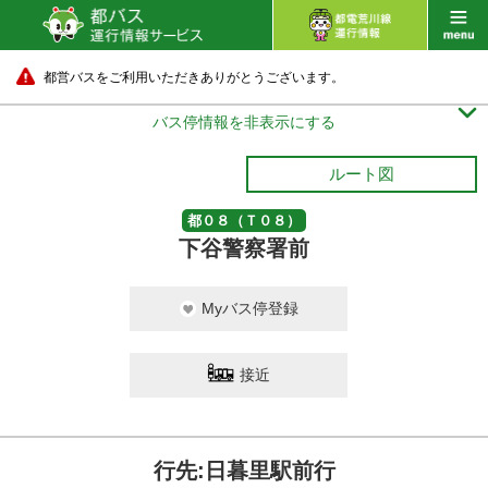
都営バスをご利用いただきありがとうございます。

バス停情報を非表示にする
ルート図
都０８（Ｔ０８）
下谷警察署前
Myバス停登録
接近
行先:日暮里駅前行