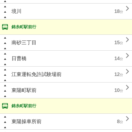

境川
18
分
錦糸町駅前行

南砂三丁目
15
分

日曹橋
14
分

江東運転免許試験場前
12
分

東陽町駅前
10
分
錦糸町駅前行

東陽操車所前
8
分