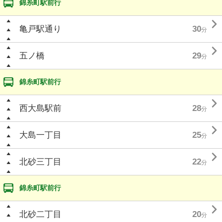
錦糸町駅前行

亀戸駅通り
30
分

五ノ橋
29
分
錦糸町駅前行

西大島駅前
28
分

大島一丁目
25
分

北砂三丁目
22
分
錦糸町駅前行

北砂二丁目
20
分