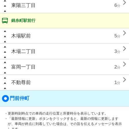

東陽三丁目
6
分
錦糸町駅前行

木場駅前
5
分

木場二丁目
3
分

富岡一丁目
2
分

不動尊前
1
分
門前仲町
・更新時刻時点での車両の走行位置と所要時分を表示しています。
・「最新情報に更新」ボタンをクリックすると、最新の情報に更新します
が、車両が終点に到着していた場合は、その旨を伝えるメッセージを表示