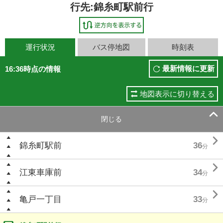
行先:錦糸町駅前行
運行状況
バス停地図
時刻表
最新情報に更新
16:36時点の情報
地図表示に切り替える

閉じる

錦糸町駅前
36
分

江東車庫前
34
分

亀戸一丁目
33
分