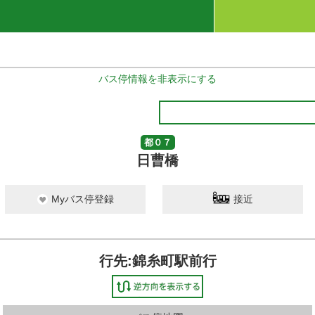
バス停情報を非表示にする
都０７
日曹橋
Myバス停登録
接近
行先:錦糸町駅前行