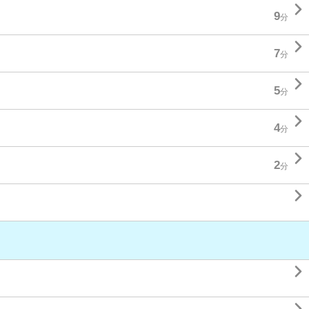

9
分

7
分

5
分

4
分

2
分

