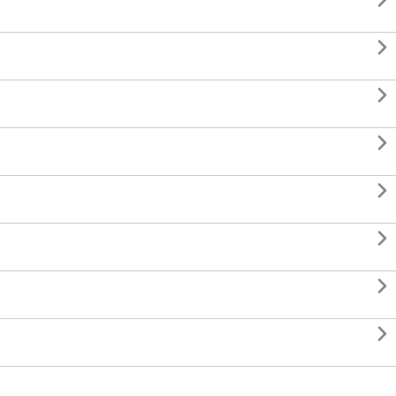







