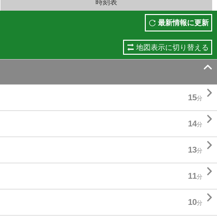
時刻表
最新情報に更新
地図表示に切り替える


15
分

14
分

13
分

11
分

10
分