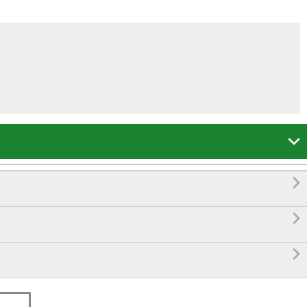



