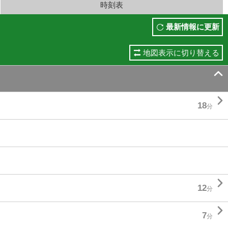
時刻表
最新情報に更新
地図表示に切り替える


18
分

12
分

7
分