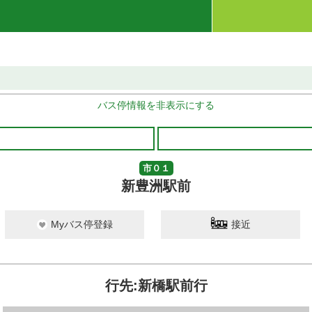
バス停情報を非表示にする
市０１
新豊洲駅前
Myバス停登録
接近
行先:新橋駅前行