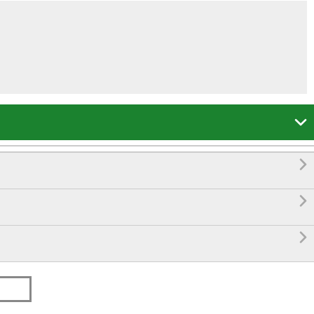



