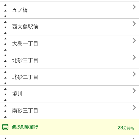

五ノ橋

西大島駅前

大島一丁目

北砂三丁目

北砂二丁目

境川

南砂三丁目
錦糸町駅前行
23
分待ち