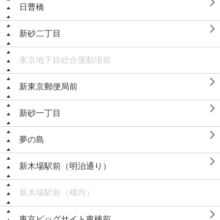

日曹橋

新砂二丁目
東京地下鉄総合運動場前

新東京郵便局前

新砂一丁目

夢の島

新木場駅前（明治通り）
新木場駅前（構内）

東京ビッグサイト東棟前