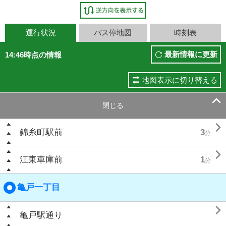
運行状況
バス停地図
時刻表
最新情報に更新
14:46時点の情報
地図表示に切り替える

閉じる

錦糸町駅前
3
分

江東車庫前
1
分
亀戸一丁目

亀戸駅通り