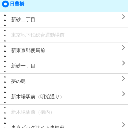
日曹橋

新砂二丁目
東京地下鉄総合運動場前

新東京郵便局前

新砂一丁目

夢の島

新木場駅前（明治通り）
新木場駅前（構内）

東京ビッグサイト東棟前