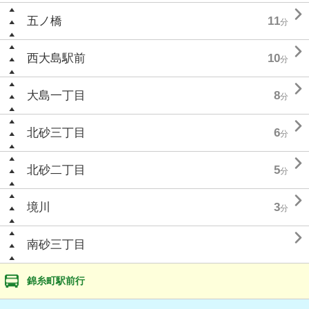

五ノ橋
11
分

西大島駅前
10
分

大島一丁目
8
分

北砂三丁目
6
分

北砂二丁目
5
分

境川
3
分

南砂三丁目
錦糸町駅前行