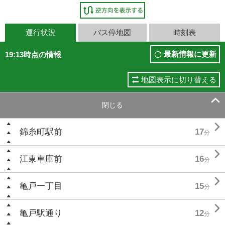
運行状況
バス停地図
時刻表
最新情報に更新
19:13時点の情報
地図表示に切り替える

閉じる

錦糸町駅前
17
分

江東車庫前
16
分

亀戸一丁目
15
分

亀戸駅通り
12
分