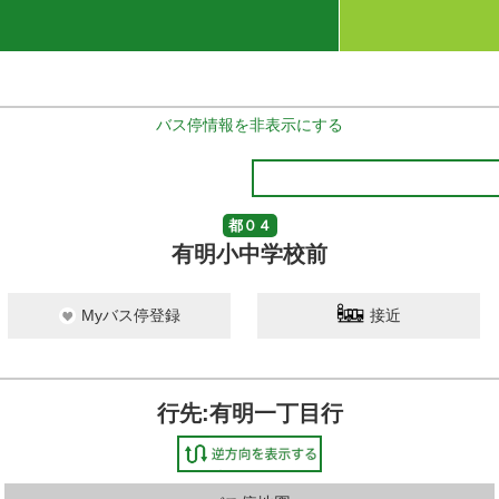
バス停情報を非表示にする
都０４
有明小中学校前
Myバス停登録
接近
行先:有明一丁目行