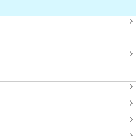




