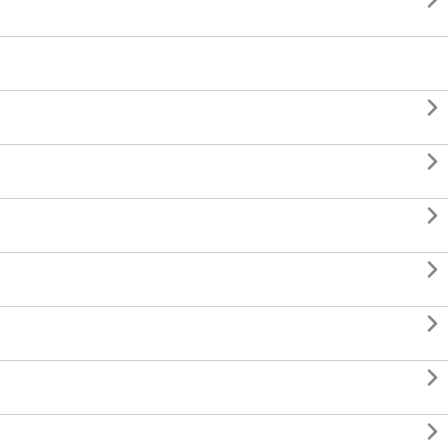







