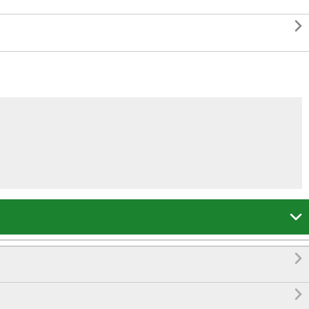



