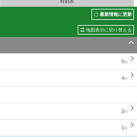
時刻表
最新情報に更新
地図表示に切り替える


5
分

4
分

2
分

1
分