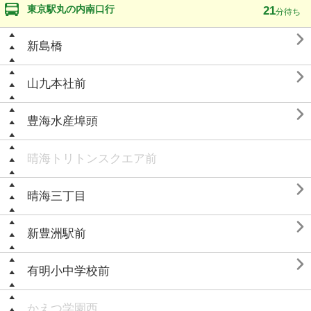
東京駅丸の内南口行
21
分待ち

新島橋

山九本社前

豊海水産埠頭
晴海トリトンスクエア前

晴海三丁目

新豊洲駅前

有明小中学校前
かえつ学園西