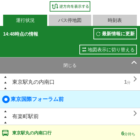
運行状況
バス停地図
時刻表
最新情報に更新
14:48時点の情報
地図表示に切り替える

閉じる

東京駅丸の内南口
1
分
東京国際フォーラム前

有楽町駅前
東京駅丸の内南口行
6
分待ち