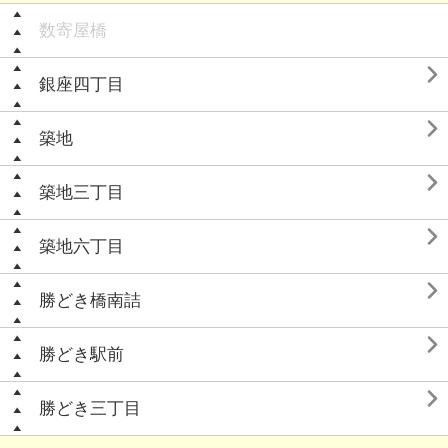
数寄屋橋

銀座四丁目

築地

築地三丁目

築地六丁目

勝どき橋南詰

勝どき駅前

勝どき三丁目