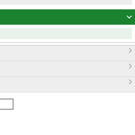



