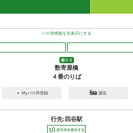
バス停情報を非表示にする
都０３
数寄屋橋
４番のりば
Myバス停登録
接近
行先:四谷駅