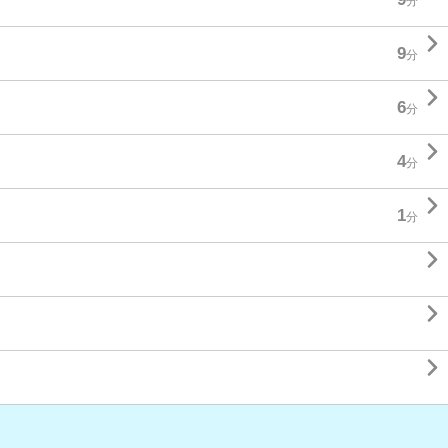
分

9
分

6
分

4
分

1
分


