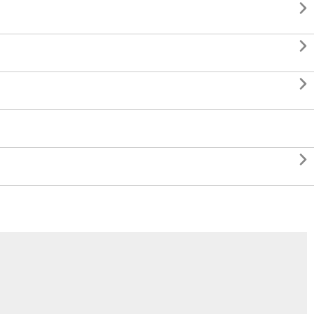



