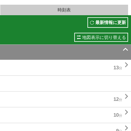
時刻表
最新情報に更新
地図表示に切り替える


13
分

12
分

10
分

9