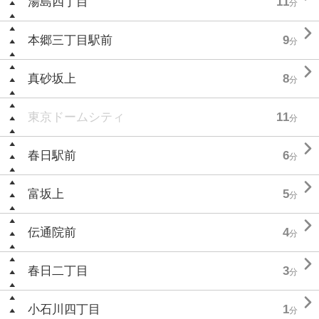
湯島四丁目
11
分

本郷三丁目駅前
9
分

真砂坂上
8
分
東京ドームシティ
11
分

春日駅前
6
分

富坂上
5
分

伝通院前
4
分

春日二丁目
3
分

小石川四丁目
1
分