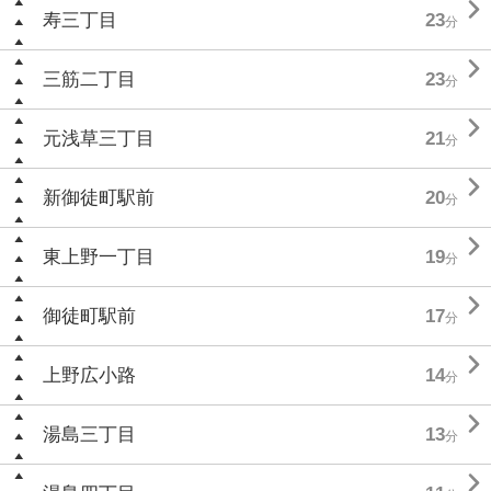

寿三丁目
23
分

三筋二丁目
23
分

元浅草三丁目
21
分

新御徒町駅前
20
分

東上野一丁目
19
分

御徒町駅前
17
分

上野広小路
14
分

湯島三丁目
13
分
