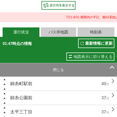
7/21-8/31 期間内の平日、都0
運行状況
バス停地図
時刻表
最新情報に更新
01:47時点の情報
地図表示に切り替える

閉じる

錦糸町駅前
40
分

錦糸公園前
37
分

太平三丁目
37
分