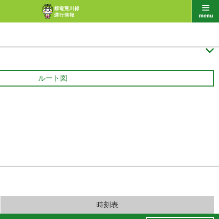

ルート図
時刻表