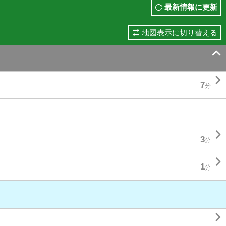
最新情報に更新
地図表示に切り替える


7
分

3
分

1
分
