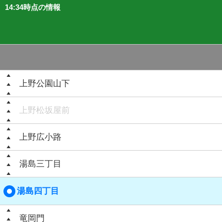
14:34時点の情報
上野公園山下
上野松坂屋前
上野広小路
湯島三丁目
湯島四丁目
竜岡門