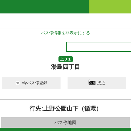
バス停情報を非表示にする
上０１
湯島四丁目
Myバス停登録
接近
行先:上野公園山下（循環）
バス停地図