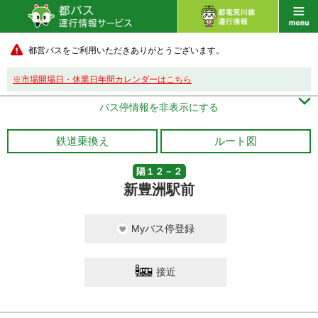
都営バスをご利用いただきありがとうございます。
※市場開場日・休業日年間カレンダーはこちら

バス停情報を非表示にする
鉄道乗換え
ルート図
陽１２－２
新豊洲駅前
Myバス停登録
接近