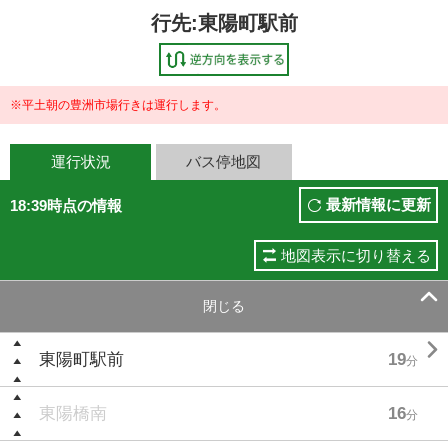
行先:東陽町駅前
※平土朝の豊洲市場行きは運行します。
運行状況
バス停地図
最新情報に更新
18:39時点の情報
地図表示に切り替える

閉じる

東陽町駅前
19
分
東陽橋南
16
分