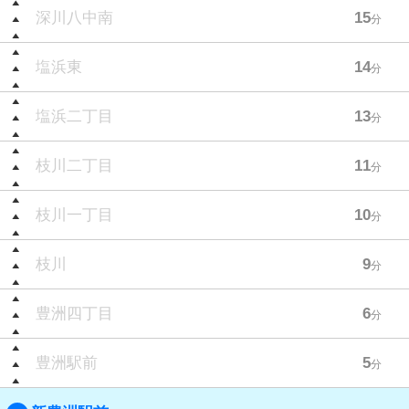
深川八中南
15
分
塩浜東
14
分
塩浜二丁目
13
分
枝川二丁目
11
分
枝川一丁目
10
分
枝川
9
分
豊洲四丁目
6
分
豊洲駅前
5
分