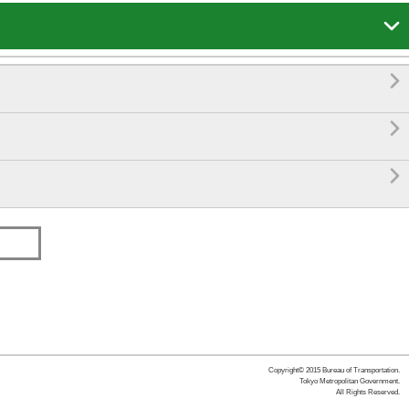




Copyright© 2015 Bureau of Transportation.
Tokyo Metropolitan Government.
All Rights Reserved.