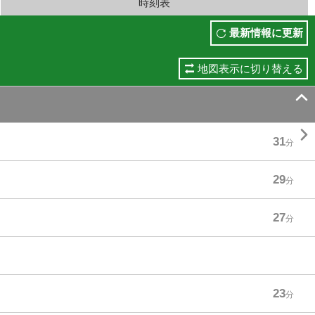
時刻表
最新情報に更新
地図表示に切り替える


31
分
29
分
27
分
23
分