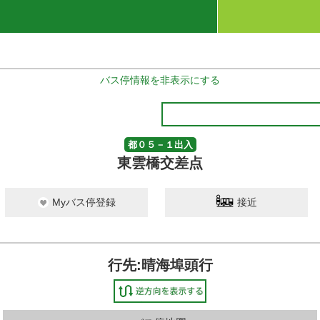
バス停情報を非表示にする
都０５－１出入
東雲橋交差点
Myバス停登録
接近
行先:晴海埠頭行