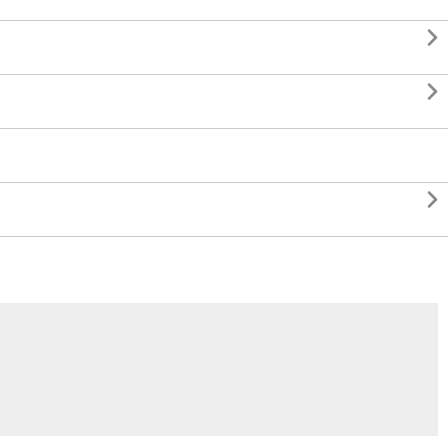


