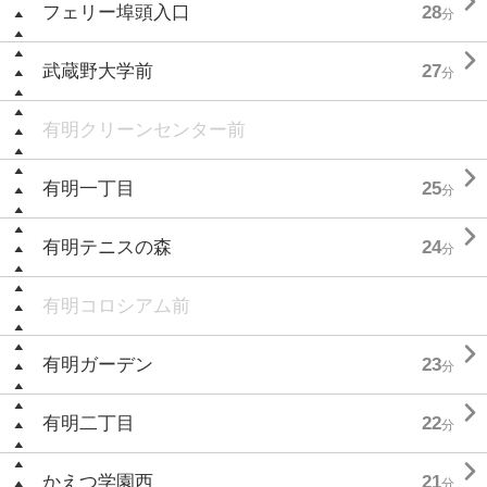

フェリー埠頭入口
28
分

武蔵野大学前
27
分
有明クリーンセンター前

有明一丁目
25
分

有明テニスの森
24
分
有明コロシアム前

有明ガーデン
23
分

有明二丁目
22
分

かえつ学園西
21
分