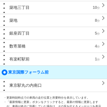

築地三丁目
10
分

築地
8
分

銀座四丁目
5
分

数寄屋橋
4
分

有楽町駅前
1
分
東京国際フォーラム前

東京駅丸の内南口
・更新時刻時点での車両の走行位置と所要時分を表示しています。
・「最新情報に更新」ボタンをクリックすると、最新の情報に更新します
が、車両が終点に到着していた場合は、その旨を伝えるメッセージを表示