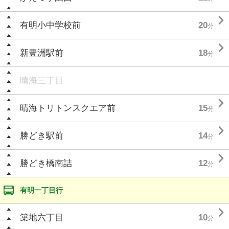

有明小中学校前
20
分

新豊洲駅前
18
分
晴海三丁目

晴海トリトンスクエア前
15
分

勝どき駅前
14
分

勝どき橋南詰
12
分
有明一丁目行

築地六丁目
10
分