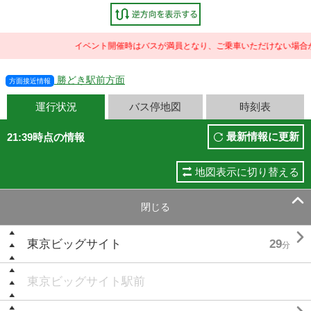
イベント開催時はバスが満員となり、ご乗車いただけない場合が
勝どき駅前方面
方面接近情報
運行状況
バス停地図
時刻表
最新情報に更新
21:39時点の情報
地図表示に切り替える

閉じる

東京ビッグサイト
29
分
東京ビッグサイト駅前