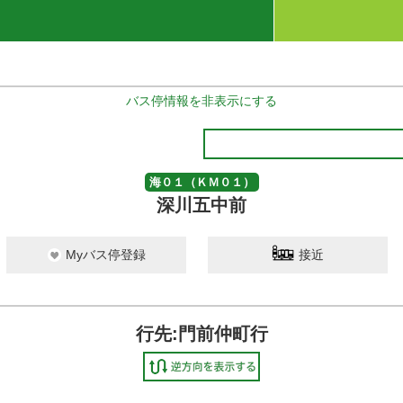
バス停情報を非表示にする
海０１（ＫＭ０１）
深川五中前
Myバス停登録
接近
行先:門前仲町行