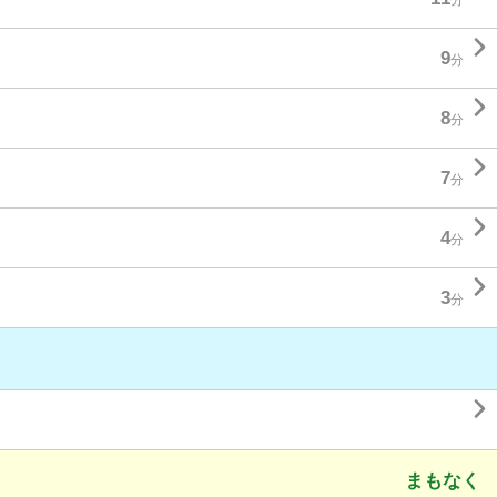

9
分

8
分

7
分

4
分

3
分

まもなく