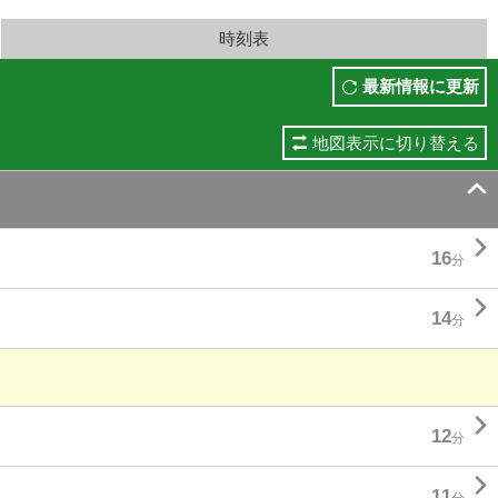
時刻表
最新情報に更新
地図表示に切り替える


16
分

14
分

12
分

11
分