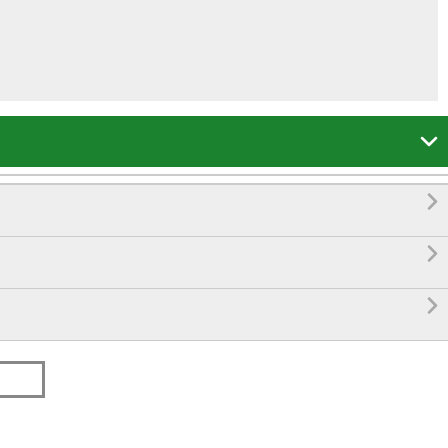



