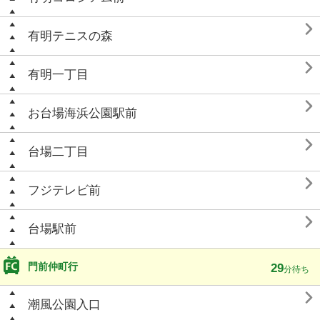

有明テニスの森

有明一丁目

お台場海浜公園駅前

台場二丁目

フジテレビ前

台場駅前
門前仲町行
29
分待ち

潮風公園入口