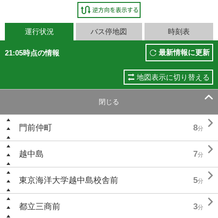
運行状況
バス停地図
時刻表
最新情報に更新
21:05時点の情報
地図表示に切り替える

閉じる

門前仲町
8
分

越中島
7
分

東京海洋大学越中島校舎前
5
分

都立三商前
3
分