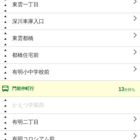

東雲一丁目

深川車庫入口

東雲都橋

都橋住宅前

有明小中学校前
門前仲町行
13
分待ち
かえつ学園西

有明二丁目

有明コロシアム前