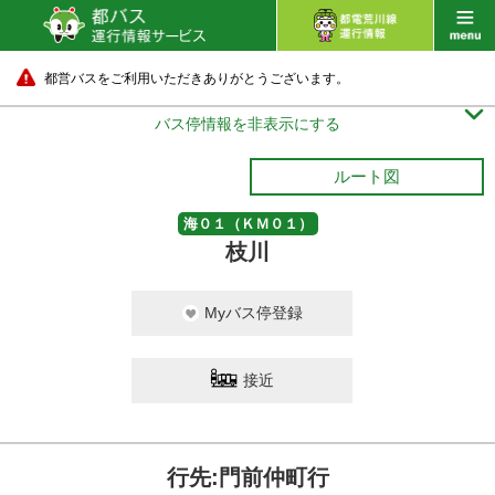
都営バスをご利用いただきありがとうございます。

バス停情報を非表示にする
ルート図
海０１（ＫＭ０１）
枝川
Myバス停登録
接近
行先:門前仲町行