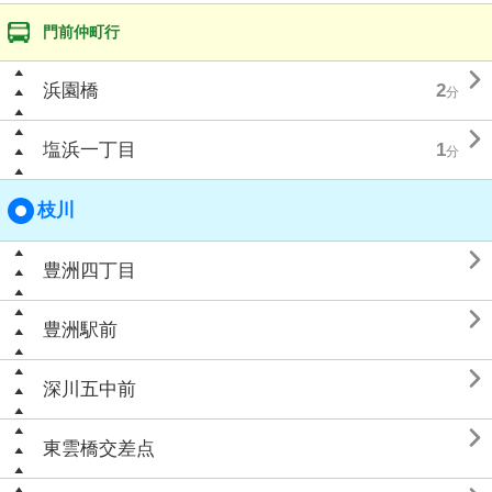
門前仲町行

浜園橋
2
分

塩浜一丁目
1
分
枝川

豊洲四丁目

豊洲駅前

深川五中前

東雲橋交差点