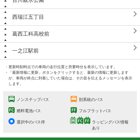
古川親水公園

西瑞江五丁目

葛西工科高校前

一之江駅前
・更新時刻時点での車両の走行位置と所要時分を表示しています。
・「最新情報に更新」ボタンをクリックすると、最新の情報に更新します
が、車両が終点に到着していた場合は、その旨を伝えるメッセージを表示
します。
ノンステップバス
別系統のバス
燃料電池バス
フルフラットバス
選択中のバス停
ラッピングバス情報
あり