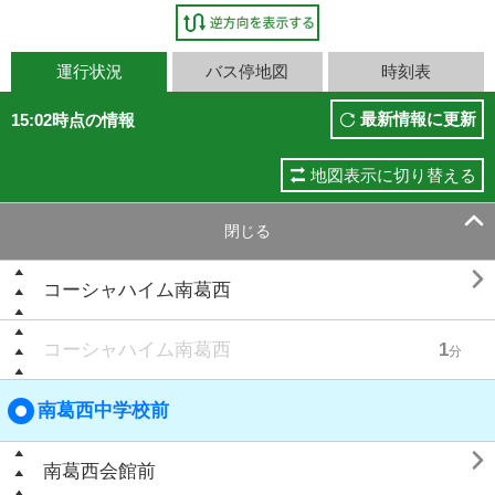
運行状況
バス停地図
時刻表
最新情報に更新
15:02時点の情報
地図表示に切り替える

閉じる

コーシャハイム南葛西
コーシャハイム南葛西
1
分
南葛西中学校前

南葛西会館前