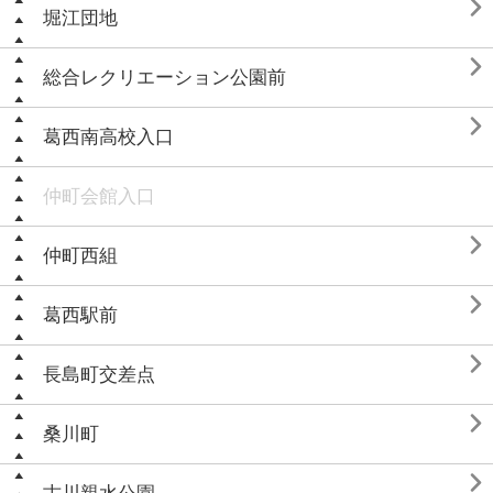

堀江団地

総合レクリエーション公園前

葛西南高校入口
仲町会館入口

仲町西組

葛西駅前

長島町交差点

桑川町
