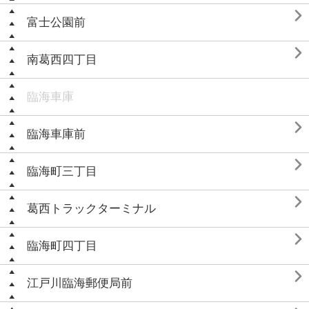

富士公園前

南葛西四丁目
臨海車庫

臨海車庫前

臨海町三丁目

葛西トラックターミナル

臨海町四丁目

江戸川臨海郵便局前