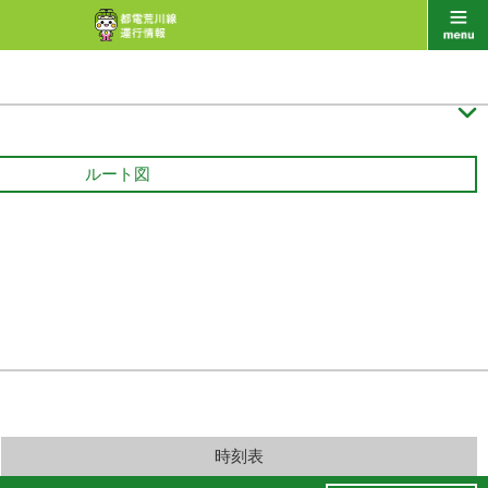

ルート図
時刻表