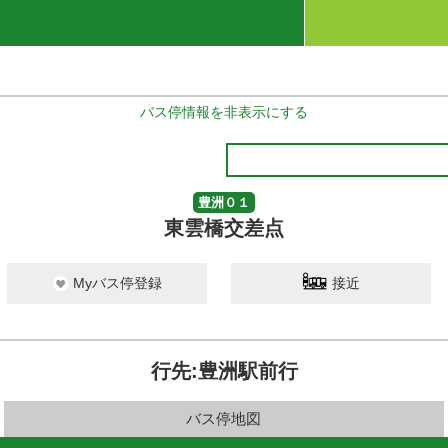
バス停情報を非表示にする
豊洲０１
東雲橋交差点
Myバス停登録
接近
行先:豊洲駅前行
バス停地図