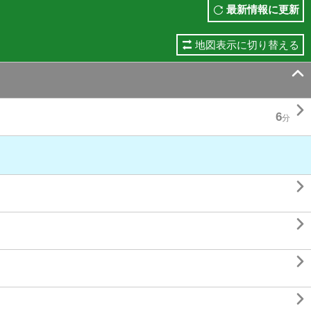
最新情報に更新
地図表示に切り替える


6
分



