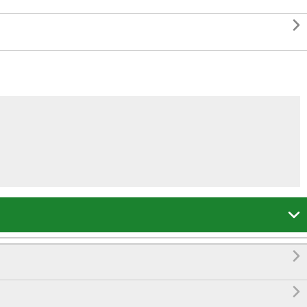



