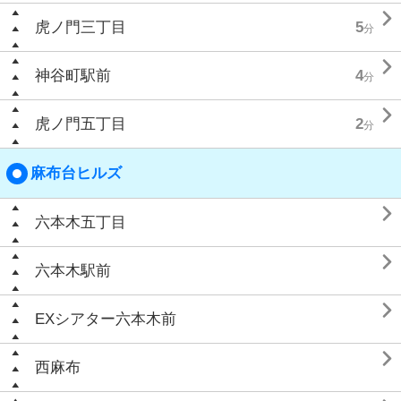

虎ノ門三丁目
5
分

神谷町駅前
4
分

虎ノ門五丁目
2
分
麻布台ヒルズ

六本木五丁目

六本木駅前

EXシアター六本木前

西麻布