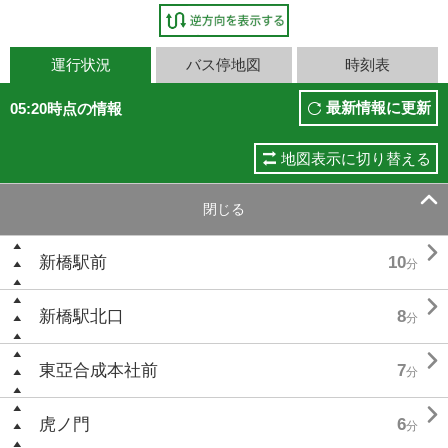
運行状況
バス停地図
時刻表
最新情報に更新
05:20時点の情報
地図表示に切り替える

閉じる

新橋駅前
10
分

新橋駅北口
8
分

東亞合成本社前
7
分

虎ノ門
6
分