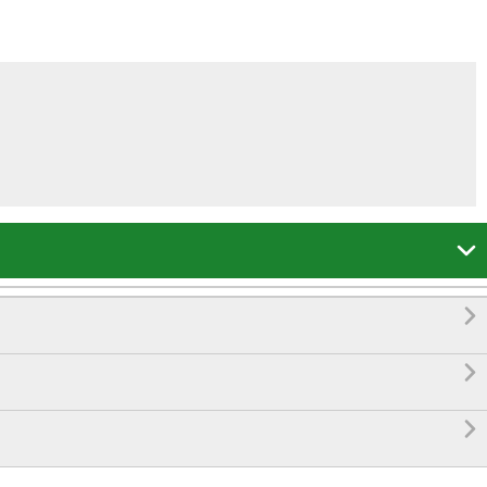



