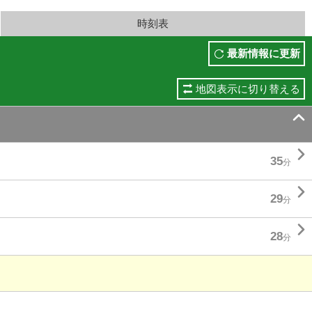
時刻表
最新情報に更新
地図表示に切り替える


35
分

29
分

28
分