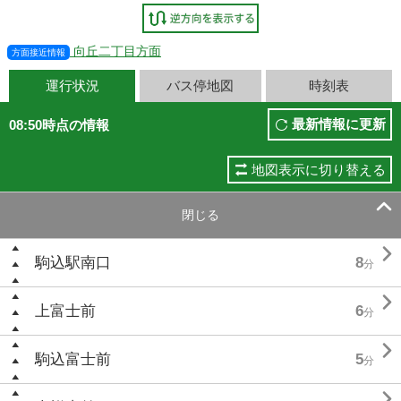
向丘二丁目方面
方面接近情報
運行状況
バス停地図
時刻表
最新情報に更新
08:50時点の情報
地図表示に切り替える

閉じる

駒込駅南口
8
分

上富士前
6
分

駒込富士前
5
分
