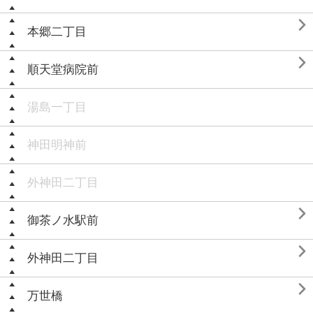

本郷二丁目

順天堂病院前
湯島一丁目
神田明神前
外神田二丁目

御茶ノ水駅前

外神田二丁目

万世橋