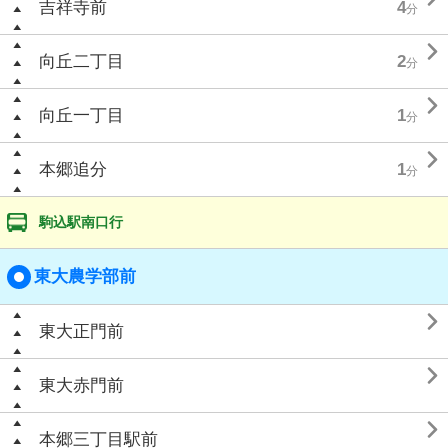
吉祥寺前
4
分

向丘二丁目
2
分

向丘一丁目
1
分

本郷追分
1
分
駒込駅南口行
東大農学部前

東大正門前

東大赤門前

本郷三丁目駅前