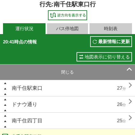
行先:南千住駅東口行
運行状況
バス停地図
時刻表
最新情報に更新
20:41時点の情報
地図表示に切り替える

閉じる

南千住駅東口
27
分

ドナウ通り
26
分

南千住四丁目
25
分