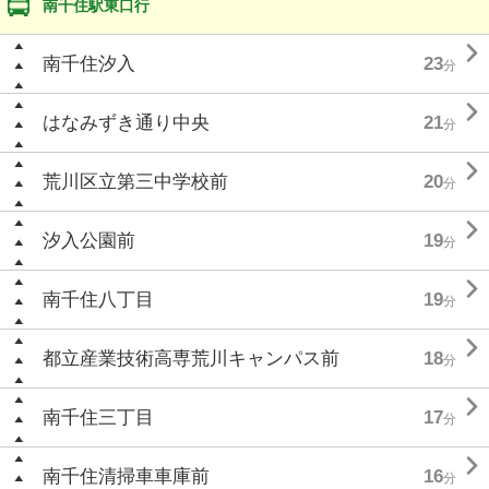
南千住駅東口行

南千住汐入
23
分

はなみずき通り中央
21
分

荒川区立第三中学校前
20
分

汐入公園前
19
分

南千住八丁目
19
分

都立産業技術高専荒川キャンパス前
18
分

南千住三丁目
17
分

南千住清掃車車庫前
16
分