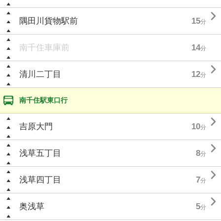

隅田川貨物駅前
15
分
南千住車庫前
14
分

清川二丁目
12
分
南千住駅東口行

吉原大門
10
分

浅草五丁目
8
分

浅草四丁目
7
分

奥浅草
5
分