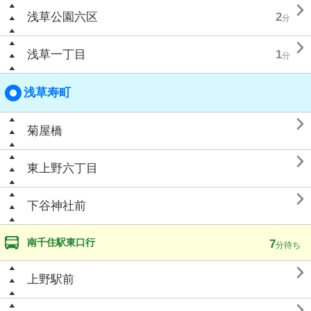

浅草公園六区
2
分

浅草一丁目
1
分
浅草寿町

菊屋橋

東上野六丁目

下谷神社前
南千住駅東口行
7
分待ち

上野駅前
