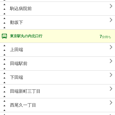

駒込病院前

動坂下
東京駅丸の内北口行
7
分待ち

上田端

田端駅前

下田端

田端新町三丁目

西尾久一丁目