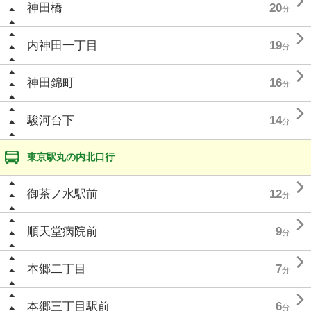

神田橋
20
分

内神田一丁目
19
分

神田錦町
16
分

駿河台下
14
分
東京駅丸の内北口行

御茶ノ水駅前
12
分

順天堂病院前
9
分

本郷二丁目
7
分

本郷三丁目駅前
6
分