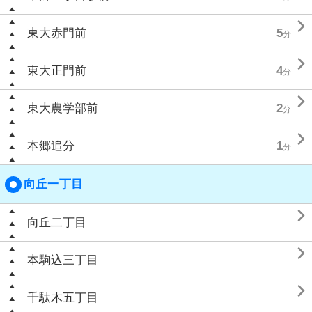

東大赤門前
5
分

東大正門前
4
分

東大農学部前
2
分

本郷追分
1
分
向丘一丁目

向丘二丁目

本駒込三丁目

千駄木五丁目