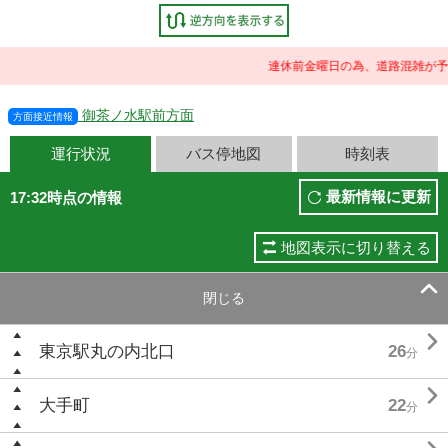
連休前金曜日の為、道路混雑が予
御茶ノ水駅前方面
方面接近情報
運行状況
バス停地図
時刻表
最新情報に更新
17:32時点の情報
地図表示に切り替える

閉じる

東京駅丸の内北口
26
分

大手町
22
分