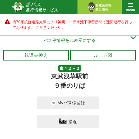
梅70系統は道路支障により神明二ー貯水池下停留所間で迂回運行を行っ
ております。 ご注意ください。

バス停情報を非表示にする
鉄道乗換え
ルート図
東４２－２
東武浅草駅前
９番のりば
Myバス停登録
接近