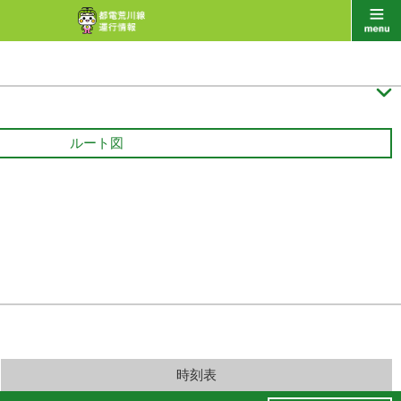

ルート図
時刻表