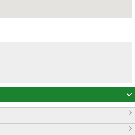


