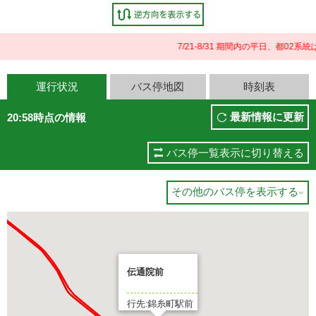
7/21-8/31 期間内の平日、都0
運行状況
バス停地図
時刻表
最新情報に更新
20:58時点の情報
バス停一覧表示に切り替える
その他のバス停を表示する

伝通院前
行先:錦糸町駅前