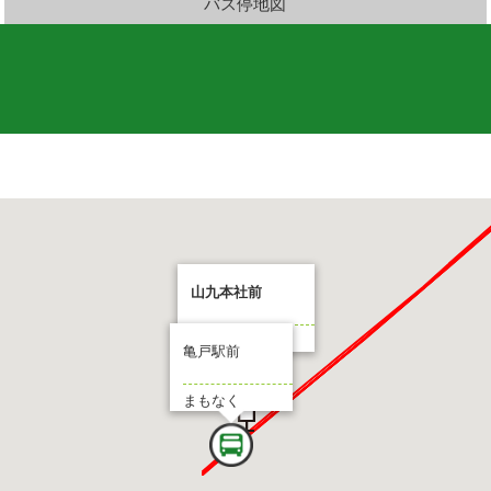
バス停地図
山九本社前
行先:亀戸駅前
亀戸駅前
まもなく