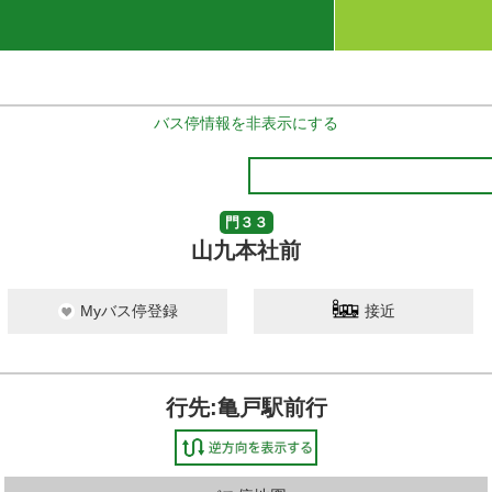
バス停情報を非表示にする
門３３
山九本社前
Myバス停登録
接近
行先:亀戸駅前行